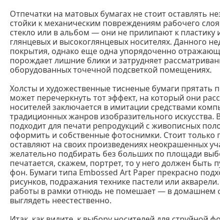
Отпечатки на матовых бумагах не стоит оставлять 
стойки к механическим повреждениям рабочего слоя.
стекло или в альбом — они не прилипают к пластику и
глянцевых и высокоглянцевых носителях. Данного н
покрытия, однако еще одна упорядоченно отражающа
порождает лишние блики и затрудняет рассматриван
оборудованных точечной подсветкой помещениях.
Холсты и художественные тисненые бумаги прятать по
может перечеркнуть тот эффект, на который они рас
носителей заключается в имитации средствами ком
традиционных жанров изобразительного искусства. В
подходит для печати репродукций с живописных поло
оформить и собственные фотоснимки. Стоит только 
оставляют на своих произведениях неокрашенных уча
желательно подбирать без больших по площади выбе
печатается, скажем, портрет, то у него должен быть 
фон. Бумаги типа Embossed Art Paper прекрасно под
рисунков, подражания технике пастели или акварели.
работы в рамки отнюдь не помешает — в домашнем 
выглядеть неестественно.
Итак, как видите, к выбору носителей для струйной 