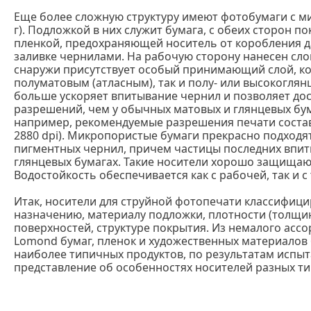
Еще более сложную структуру имеют фотобумаги с м
г). Подложкой в них служит бумага, с обеих сторон 
пленкой, предохраняющей носитель от коробления 
заливке чернилами. На рабочую сторону нанесен сл
снаружи присутствует особый принимающий слой, к
полуматовым (атласным), так и полу- или высокогл
больше ускоряет впитывание чернил и позволяет дос
разрешений, чем у обычных матовых и глянцевых бум
например, рекомендуемые разрешения печати состав
2880 dpi). Микропористые бумаги прекрасно подходя
пигментных чернил, причем частицы последних впит
глянцевых бумагах. Такие носители хорошо защищаю
Водостойкость обеспечивается как с рабочей, так и с
Итак, носители для струйной фотопечати классифици
назначению, материалу подложки, плотности (толщин
поверхностей, структуре покрытия. Из немалого асс
Lomond бумаг, пленок и художественных материалов
наиболее типичных продуктов, по результатам испы
представление об особенностях носителей разных ти