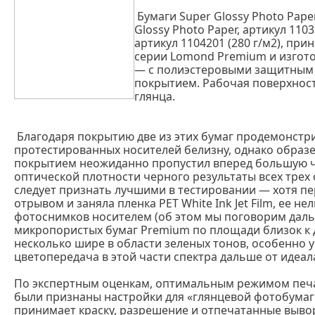
Бумаги Super Glossy Photo Paper,
Glossy Photo Paper, артикул 11033
артикул 1104201 (280 г/м2), при
серии Lomond Premium и изгот
— с полиэстеровыми защитным
покрытием. Рабочая поверхность
глянца.
Благодаря покрытию две из этих бумаг продемонст
протестированных носителей белизну, однако образ
покрытием неожиданно пропустил вперед большую ча
оптической плотности черного результаты всех трех 
следует признать лучшими в тестировании — хотя п
отрывом и заняла пленка PET White Ink Jet Film, ее 
фотоснимков носителем (об этом мы поговорим даль
микропористых бумаг Premium по площади близок к 
несколько шире в области зеленых тонов, особенно у
цветопередача в этой части спектра дальше от идеала
По экспертным оценкам, оптимальным режимом печа
были признаны настройки для «глянцевой фотобумаг
принимает краску, разрешение и отпечатанные вывор