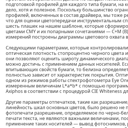
подготовкой профилей для каждого типа бумаги, на 
дело, хотя и полезное. Поскольку большинство огр
профилей, включенных в состав драйвера, мы тоже р
что для оценки цветопередачи инструментальным сп
шесть плашек на нашем шаблоне, которые сформир
цветами CMY и их попарными сочетаниями — C+M (B), C
измерений построены диаграммы цветового охвата в
Следующими параметрами, которые контролировалис
оптическая плотность стопроцентно черного цвета и
они позволяют оценить широту динамического диапа
можно достичь с применением данных носителей. Есл
впитывающих свойств бумаги, то белизна определяет
полностью зависит от характеристик покрытия. Опти
одном из режимов работы спектрофотометра Eye One
измеренным величинам L*a*b* с помощью программы 
Axiphos в соответствии с процедурой CIE Whiteness д
Другие параметры отпечатков, такие как разрешение,
линейность шкал основных цветов, было решено не 
фотопечати разрешение, определяемое по черно-бело
печати текста, не являются важными величинами, по
применение таких носителей — вывод фотоснимков,