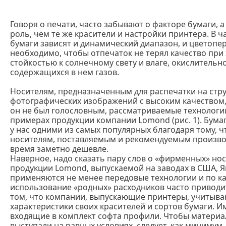
Говоря о печати, часто забывают о факторе бумаги, 
роль, чем те же красители и настройки принтера. В ч
бумаги зависят и динамический диапазон, и цветопе
необходимо, чтобы отпечаток не терял качество при
стойкостью к солнечному свету и влаге, окислительн
содержащихся в нем газов.
Носителям, предназначенным для распечатки на стр
фотографических изображений с высоким качеством, 
он не был голословным, рассматриваемые технолог
примерах продукции компании Lomond (рис. 1). Бума
у нас одними из самых популярных благодаря тому, ч
носителям, поставляемым и рекомендуемым производ
время заметно дешевле.
Наверное, надо сказать пару слов о «фирменных» нос
продукции Lomond, выпускаемой на заводах в США, Я
применяются не менее передовые технологии и по кач
использование «родных» расходников часто приводит
том, что компании, выпускающие принтеры, учитыва
характеристики своих красителей и сортов бумаги. И
входящие в комплект софта профили. Чтобы матери
выступали на равных условиях, следует, как минимум