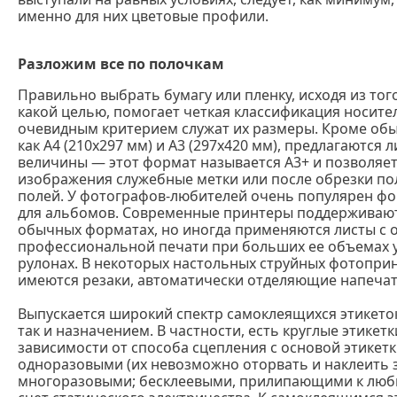
именно для них цветовые профили.
Разложим все по полочкам
Правильно выбрать бумагу или пленку, исходя из того
какой целью, помогает четкая классификация носит
очевидным критерием служат их размеры. Кроме об
как А4 (210х297 мм) и А3 (297х420 мм), предлагаются
величины — этот формат называется А3+ и позволяет
изображения служебные метки или после обрезки по
полей. У фотографов-любителей очень популярен фо
для альбомов. Современные принтеры поддерживают
обычных форматах, но иногда применяются листы с 
профессиональной печати при больших ее объемах у
рулонах. В некоторых настольных струйных фотопри
имеются резаки, автоматически отделяющие напечат
Выпускается широкий спектр самоклеящихся этикето
так и назначением. В частности, есть круглые этикетк
зависимости от способа сцепления с основой этике
одноразовыми (их невозможно оторвать и наклеить 
многоразовыми; бесклеевыми, прилипающими к люб