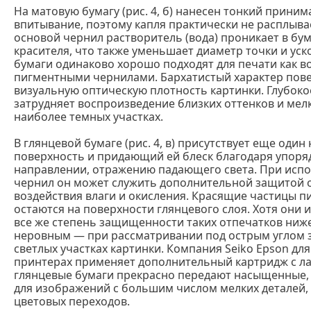
На матовую бумагу (рис. 4, б) нанесен тонкий прини
впитывание, поэтому капля практически не расплыва
основой чернил растворитель (вода) проникает в бум
красителя, что также уменьшает диаметр точки и ус
бумаги одинаково хорошо подходят для печати как в
пигментными чернилами. Бархатистый характер пов
визуальную оптическую плотность картинки. Глубок
затрудняет воспроизведение близких оттенков и мелк
наиболее темных участках.
В глянцевой бумаге (рис. 4, в) присутствует еще од
поверхность и придающий ей блеск благодаря упоря
направлении, отражению падающего света. При исп
чернил он может служить дополнительной защитой от
воздействия влаги и окисления. Красящие частицы 
остаются на поверхности глянцевого слоя. Хотя они 
все же степень защищенности таких отпечатков ниже
неровным — при рассматривании под острым углом з
светлых участках картинки. Компания Seiko Epson дл
принтерах применяет дополнительный картридж с л
глянцевые бумаги прекрасно передают насыщенные, 
для изображений с большим числом мелких деталей, 
цветовых переходов.