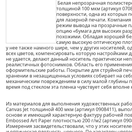
Белая непрозрачная полиэстеров
толщиной 100 мкм (артикул 070
поверхности, одна из которых п
для лазерной печати. Компания
режим вывода на прозрачные п
опцию «бумага для высоких раз
похожими. Обладая хорошей бел
самую высокую оптическую плот
у нее также намного шире, чем у других носителей,
всех цветов, компенсировать которую настройками 
не удается, делают данный носитель практически не
реалистичных фотоснимков. Область его применени
оформительские работы. Покрытие для струйной печ
хранении в незащищенных условиях собирает на себя
механическим повреждениям в силу малой глубины п
время под стеклом эта пленка чувствует себя вполне 
Из материалов для выполнения художественных рабо
Canvas Jet толщиной 400 мкм (артикул 0908411), вып
основе и имеющий характерную фактуру рабочей пов
Embossed Art Paper плотностью 200 г/м2 (артикул 090
Измерения засвидетельствовали, что у этих носите
и оптическая плотность черного. По характеру цвето