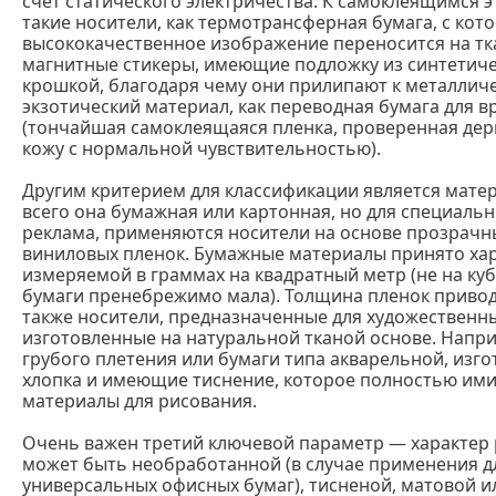
счет статического электричества. К самоклеящимся 
такие носители, как термотрансферная бумага, с кот
высококачественное изображение переносится на тк
магнитные стикеры, имеющие подложку из синтетиче
крошкой, благодаря чему они прилипают к металлич
экзотический материал, как переводная бумага для 
(тончайшая самоклеящаяся пленка, проверенная де
кожу с нормальной чувствительностью).
Другим критерием для классификации является мате
всего она бумажная или картонная, но для специальн
реклама, применяются носители на основе прозрачн
виниловых пленок. Бумажные материалы принято ха
измеряемой в граммах на квадратный метр (не на куб
бумаги пренебрежимо мала). Толщина пленок привод
также носители, предназначенные для художественны
изготовленные на натуральной тканой основе. Напри
грубого плетения или бумаги типа акварельной, изг
хлопка и имеющие тиснение, которое полностью им
материалы для рисования.
Очень важен третий ключевой параметр — характер 
может быть необработанной (в случае применения д
универсальных офисных бумаг), тисненой, матовой ил