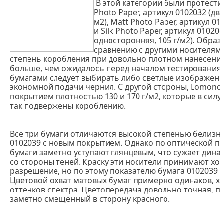
В этой категории были протест
Photo Paper, артикул 0102032 (д
м2), Matt Photo Paper, артикул 0
и Silk Photo Paper, артикул 010
односторонняя, 105 г/м2). Обра
сравнению с другими носителям
степень коробления при довольно плотном нанесени
больше, чем ожидалось перед началом тестирования,
бумагами следует выбирать либо светлые изображен
экономной подачи чернил. С другой стороны, Lomond
покрытием плотностью 130 и 170 г/м2, которые в си
так подвержены короблению.
Все три бумаги отличаются высокой степенью белизн
0102039 с новым покрытием. Однако по оптической 
бумаги заметно уступают глянцевым, что сужает дин
со стороны теней. Краску эти носители принимают х
разрешение, но по этому показателю бумага 0102039 н
Цветовой охват матовых бумаг примерно одинаков, 
оттенков спектра. Цветопередача довольно точная, 
заметно смещенный в сторону красного.