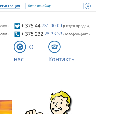
егистрация
ти
+ 375 44
731 00 00
слуг)
(Отдел продаж)
+ 375 232
25 33 33
слуг)
(Телефон/факс)
О
нас
Контакты