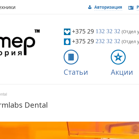
ехники
Авторизация
Р
Вой
+375 29
132 32 32
(Отдел у
+375 29
232 32 32
(Отдел у
Статьи
Акции
ntal
rmlabs Dental