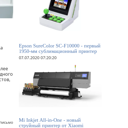
Epson SureColor SC-F10000 - первый
са
1950-мм сублимационный принтер
07.07.2020 07:20:20
олее
одного
стов,
Mi Inkjet All-in-One - новый
 письмо
струйный принтер от Xiaomi