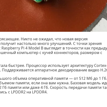
трясающее. Никто не ожидал, что новая версия
олучит настолько много улучшений. С точки зрения
Raspberry Pi 4 Model B выглядит в точности как преды
крошечный компьютер с кучей коннекторов, размером с
тала быстрее. Процессор использует архитектуру Cortex
Гц). Поддерживается аппаратное декодирование видео H.2
льшого объема оперативной памяти — от 512 Мб до 1 Гб
ъемом памяти, если она вам нужна. Базовая модель иде
2 Гб памяти или даже 4 Гб. Скорость передачи памяти т
ись с LPDDR2 на LPDDR4.