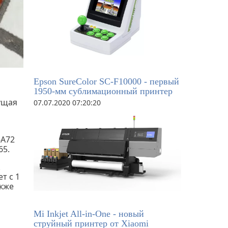
Epson SureColor SC-F10000 - первый
1950-мм сублимационный принтер
дущая
07.07.2020 07:20:20
-A72
65.
.
т с 1
акже
Mi Inkjet All-in-One - новый
струйный принтер от Xiaomi