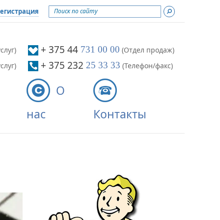
егистрация
ти
+ 375 44
731 00 00
слуг)
(Отдел продаж)
+ 375 232
25 33 33
слуг)
(Телефон/факс)
О
нас
Контакты