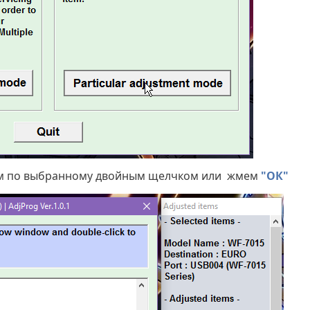
ем по выбранному двойным щелчком или жмем
"ОК"