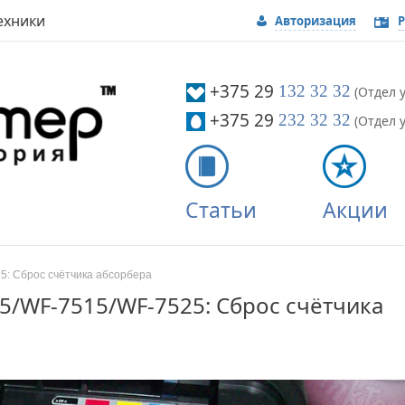
ехники
Авторизация
Р
Вой
+375 29
132 32 32
(Отдел у
+375 29
232 32 32
(Отдел у
Статьи
Акции
5: Сброс счётчика абсорбера
5/WF-7515/WF-7525: Сброс счётчика