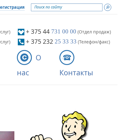
егистрация
ти
+ 375 44
731 00 00
слуг)
(Отдел продаж)
+ 375 232
25 33 33
слуг)
(Телефон/факс)
О
нас
Контакты